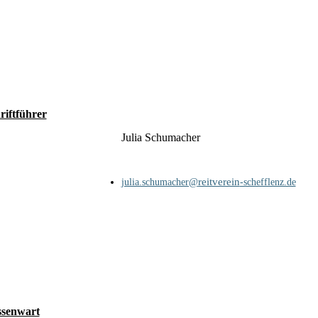
riftführer
Julia Schumacher
reitverein
julia.schumacher@
-schefflenz.de
senwart