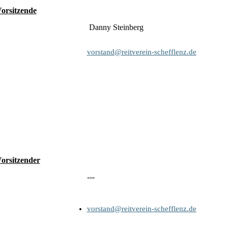
Vorsitzende
Danny Steinberg
vorstand@reitverein-schefflenz.de
Vorsitzender
---
vorstand@reitverein-schefflenz.de