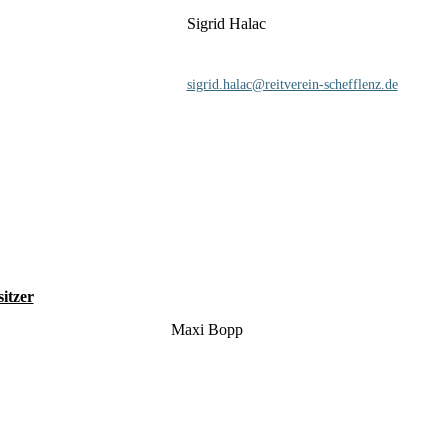
Sigrid Halac
sigrid.halac@reitverein-schefflenz.de
sitzer
Maxi Bopp