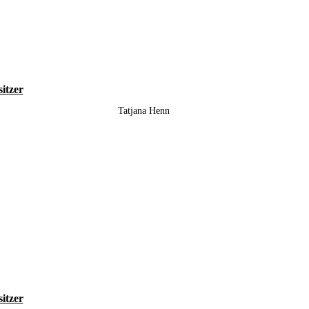
sitzer
Tatjana Henn
sitzer