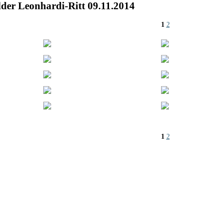
lder Leonhardi-Ritt 09.11.2014
1
2
1
2