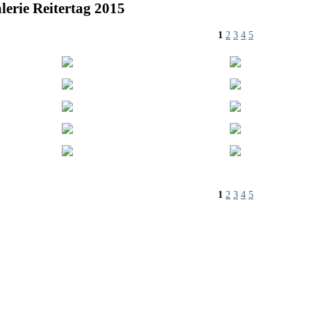
lerie Reitertag 2015
1
2
3
4
5
1
2
3
4
5